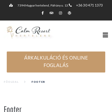
+36 30 471 1373
7394 Magyarhertelend, Páfrány u. 13.
ÁRKALKULÁCIÓ ÉS ONLINE
FOGLALÁS
FŐOLDAL
FOOTER
Footer