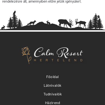
rendelezésre áll, amennyiben előre jelzik igényüket.
Főoldal
Látnivalók
Tudnivalók
Házirend