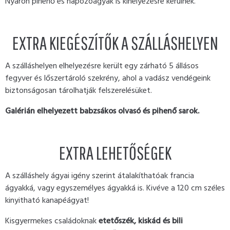
Nyáron pihenő és napozóágyak is kihelyezésre kerülnek.
EXTRA KIEGÉSZÍTŐK A SZÁLLÁSHELYEN
A szálláshelyen elhelyezésre került egy zárható 5 állásos
fegyver és lőszertároló szekrény, ahol a vadász vendégeink
biztonságosan tárolhatják felszerelésüket.
Galérián elhelyezett babzsákos olvasó és pihenő sarok.
EXTRA LEHETŐSÉGEK
A szálláshely ágyai igény szerint átalakíthatóak francia
ágyakká, vagy egyszemélyes ágyakká is. Kivéve a 120 cm széles
kinyitható kanapéágyat!
Kisgyermekes családoknak
etetőszék, kiskád és bili