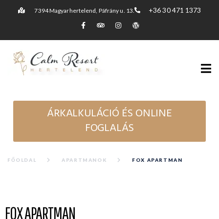
+36 30 471 1373
7394 Magyarhertelend, Páfrány u. 13.
ÁRKALKULÁCIÓ ÉS ONLINE
FOGLALÁS
FŐOLDAL
APARTMANOK
FOX APARTMAN
FOX APARTMAN