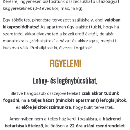
Kérésre, ingyenesen biztosítunk összecsukható utazóágyat
kisgyerekeknek (0-3 éves kor, max. 15 kg).
Egy tökéletes, pihenésre tervezett szálláshely, ahol
valóban
kikapcsolódhatsz!
Az apartman úgy alakítottuk ki, hogy ha
szeretnéd, akkor élvezheted a közeli erdő életét, de akár
magatokra is „zárhatjátok” a házat és akkor igazi, meghitt
kuckóvá válik. Próbáljátok ki, élvezni fogjátok!
FIGYELEM!
Leány- és legénybúcsúkat
,
illetve hangosabb összejöveteleket
csak akkor tudunk
fogadni
, ha
a teljes házat (mindkét apartmant) lefoglaljátok
,
és
előre jelzitek számunkra
, hogy bulit terveztek.
Amennyiben nem a teljes ház kerül foglalásra, a
házirend
betartása kötelező
, különösen a
22 óra utáni csendrendelet
!