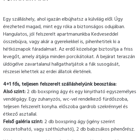
Egy szálláshely, ahol igazán elbújhatsz a külvilág elől. Úgy
érezheted magad, mint egy róka a biztonságos odujában.
Hangulatos, jól felszerelt apartmanunkba Kedveseddel
összebújva, vagy akár a gyerekekkel is, pihenhetitek ki a
hétköznapok fáradalmait.
Az erdő közelsége biztosítja a friss
levegőt, amely átjárja minden porcikátokat. A bejárat teraszán
üldögélve zavartalanul hallgathatjátok a fák susogását,
részesei lehettek az erdei állatok életének.
4+1 fős, teljesen felszerelt szálláshelyünk beosztása:
Alsó szint:
2 db boxspring ágy és egy kinyitható egyszemélyes
vendégágy. Egy zuhanyzós, wc-vel rendelkező fürdőszoba,
teljesen felszerelt konyha. előszoba gardrob szekrénnyel és
étkező asztallal.
Felső galéria szint:
2 db boxspring ágy (
igény szerint
összetolható, vagy széthúzható), 2 db babzsákos pihenőrész.