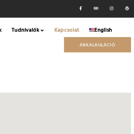
k
Tudnivalók
Kapcsolat
English
ÁRKALKULÁCIÓ