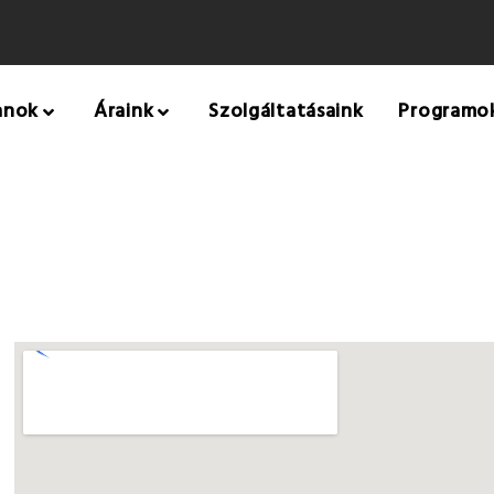
anok
Áraink
Szolgáltatásaink
Programo