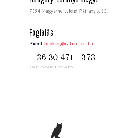
7394 Magyarhertelend, Páfrány u. 13.
Foglalás
booking@calmresort.hu
Email:
36 30 471 1373
08-22 ÓRÁIG HÍVHATÓ