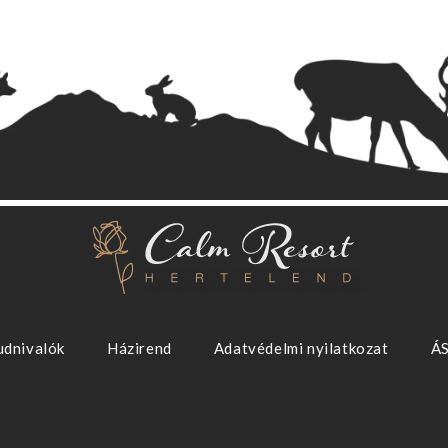
udnivalók
Házirend
Adatvédelmi nyilatkozat
Á