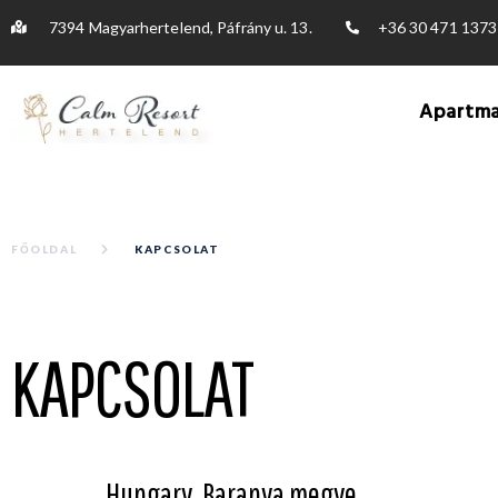
7394 Magyarhertelend, Páfrány u. 13.
+36 30 471 1373
Apartm
FŐOLDAL
KAPCSOLAT
KAPCSOLAT
Hungary, Baranya megye