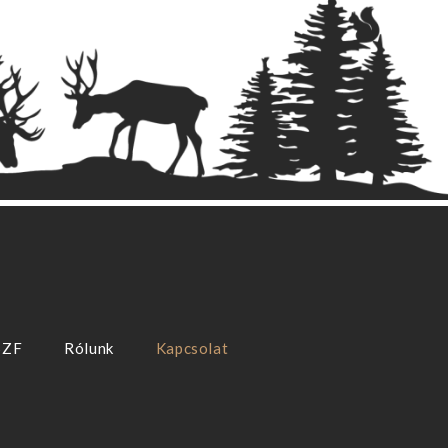
SZF
Rólunk
Kapcsolat