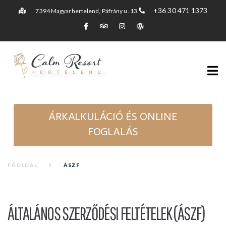
+36 30 471 1373
7394 Magyarhertelend, Páfrány u. 13.
ÁRKALKULÁCIÓ ÉS ONLINE
FOGLALÁS
FŐOLDAL
ÁSZF
ÁLTALÁNOS SZERZŐDÉSI FELTÉTELEK (ÁSZF)