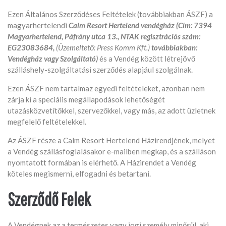
Ezen Általános Szerződéses Feltételek (továbbiakban ÁSZF) a
magyarhertelendi
Calm Resort Hertelend vendégház (Cím: 7394
Magyarhertelend, Páfrány utca 13., NTAK regisztrációs szám:
EG23083684,
(Üzemeltető: Press Komm Kft.)
továbbiakban:
Vendégház vagy Szolgáltató)
és a Vendég között létrejövő
szálláshely-szolgáltatási szerződés alapjául szolgálnak.
Ezen ÁSZF nem tartalmaz egyedi feltételeket, azonban nem
zárja ki a speciális megállapodások lehetőségét
utazásközvetítőkkel, szervezőkkel, vagy más, az adott üzletnek
megfelelő feltételekkel.
Az ÁSZF része a Calm Resort Hertelend Házirendjének, melyet
a Vendég szállásfoglalásakor e-mailben megkap, és a szálláson
nyomtatott formában is elérhető. A Házirendet a Vendég
köteles megismerni, elfogadni és betartani.
Szerződő Felek
A Vendégnek az a természetes vagy jogi személy minősül, aki,