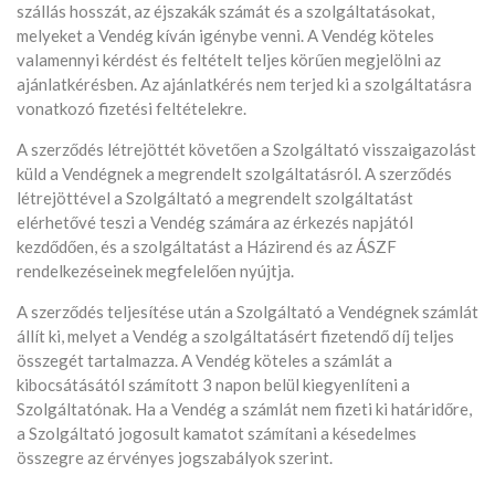
szállás hosszát, az éjszakák számát és a szolgáltatásokat,
melyeket a Vendég kíván igénybe venni. A Vendég köteles
valamennyi kérdést és feltételt teljes körűen megjelölni az
ajánlatkérésben. Az ajánlatkérés nem terjed ki a szolgáltatásra
vonatkozó fizetési feltételekre.
A szerződés létrejöttét követően a Szolgáltató visszaigazolást
küld a Vendégnek a megrendelt szolgáltatásról. A szerződés
létrejöttével a Szolgáltató a megrendelt szolgáltatást
elérhetővé teszi a Vendég számára az érkezés napjától
kezdődően, és a szolgáltatást a Házirend és az ÁSZF
rendelkezéseinek megfelelően nyújtja.
A szerződés teljesítése után a Szolgáltató a Vendégnek számlát
állít ki, melyet a Vendég a szolgáltatásért fizetendő díj teljes
összegét tartalmazza. A Vendég köteles a számlát a
kibocsátásától számított 3 napon belül kiegyenlíteni a
Szolgáltatónak. Ha a Vendég a számlát nem fizeti ki határidőre,
a Szolgáltató jogosult kamatot számítani a késedelmes
összegre az érvényes jogszabályok szerint.