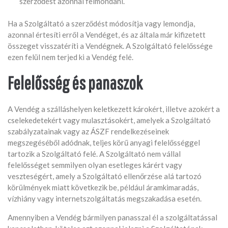
szerződést azonnal felmondani.
Ha a Szolgáltató a szerződést módosítja vagy lemondja,
azonnal értesíti erről a Vendéget, és az általa már kifizetett
összeget visszatéríti a Vendégnek. A Szolgáltató felelőssége
ezen felül nem terjed ki a Vendég felé.
Felelősség és panaszok
A Vendég a szálláshelyen keletkezett károkért, illetve azokért a
cselekedetekért vagy mulasztásokért, amelyek a Szolgáltató
szabályzatainak vagy az ÁSZF rendelkezéseinek
megszegéséből adódnak, teljes körű anyagi felelősséggel
tartozik a Szolgáltató felé. A Szolgáltató nem vállal
felelősséget semmilyen olyan esetleges kárért vagy
veszteségért, amely a Szolgáltató ellenőrzése alá tartozó
körülmények miatt következik be, például áramkimaradás,
vízhiány vagy internetszolgáltatás megszakadása esetén.
Amennyiben a Vendég bármilyen panasszal él a szolgáltatással