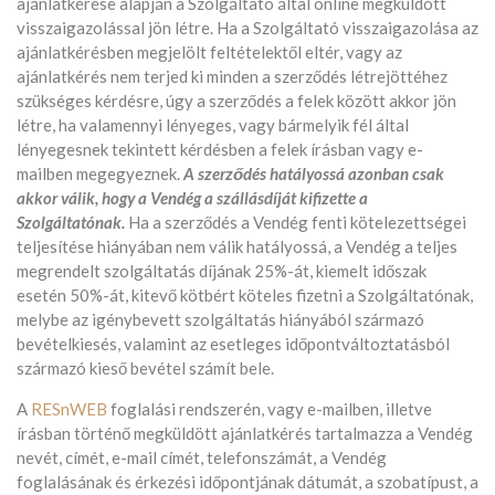
ajánlatkérése alapján a Szolgáltató által online megküldött
visszaigazolással jön létre. Ha a Szolgáltató visszaigazolása az
ajánlatkérésben megjelölt feltételektől eltér, vagy az
ajánlatkérés nem terjed ki minden a szerződés létrejöttéhez
szükséges kérdésre, úgy a szerződés a felek között akkor jön
létre, ha valamennyi lényeges, vagy bármelyik fél által
lényegesnek tekintett kérdésben a felek írásban vagy e-
mailben megegyeznek.
A szerződés hatályossá azonban csak
akkor válik, hogy a Vendég a szállásdíját kifizette a
Szolgáltatónak.
Ha a szerződés a Vendég fenti kötelezettségei
teljesítése hiányában nem válik hatályossá, a Vendég a teljes
megrendelt szolgáltatás díjának 25%-át, kiemelt időszak
esetén 50%-át, kitevő kötbért köteles fizetni a Szolgáltatónak,
melybe az igénybevett szolgáltatás hiányából származó
bevételkiesés, valamint az esetleges időpontváltoztatásból
származó kieső bevétel számít bele.
A
RESnWEB
foglalási rendszerén, vagy e-mailben, illetve
írásban történő megküldött ajánlatkérés tartalmazza a Vendég
nevét, címét, e-mail címét, telefonszámát, a Vendég
foglalásának és érkezési időpontjának dátumát, a szobatípust, a