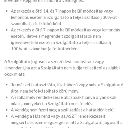
következőképpen elszámolni a Vendégnek:
Az érkezés előtti 14. és 7. napon belüli módosítás vagy
lemondás esetén a Szolgáltató a teljes szállásdíj 30%-át
számolhatja fel kötbérként.
Az érkezés előtti 7. napon belüli módosítás vagy lemondás
esetén, illetve a megrendelt szolgáltatások nem
igénybevétele esetén a Szolgáltató a teljes szállásdíj
100%-át számolhatja fel kötbérként.
A Szolgáltató jogosult a szerződést módosítani vagy
lemondani, ha azt a Szolgáltató nem tudja teljesíteni az alábbi
okok miatt:
Természeti katasztrófa, tűz, háború vagy más, a Szolgáltató
által nem befolyásolható körülmény.
A szálláshely rendelkezésre állásának hiánya olyan okok
miatt, amelyekért a Szolgáltató nem felelős.
A Vendég nem fizeti meg a szállásdíjat a határidőn belül.
A Vendég a Házirend vagy az ÁSZF rendelkezéseit
megsérti, és ezen megszegés miatt a Szolgáltató jogosult a