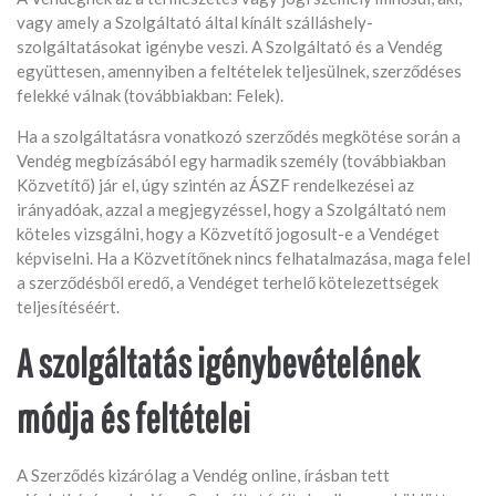
vagy amely a Szolgáltató által kínált szálláshely-
szolgáltatásokat igénybe veszi. A Szolgáltató és a Vendég
együttesen, amennyiben a feltételek teljesülnek, szerződéses
felekké válnak (továbbiakban: Felek).
Ha a szolgáltatásra vonatkozó szerződés megkötése során a
Vendég megbízásából egy harmadik személy (továbbiakban
Közvetítő) jár el, úgy szintén az ÁSZF rendelkezései az
irányadóak, azzal a megjegyzéssel, hogy a Szolgáltató nem
köteles vizsgálni, hogy a Közvetítő jogosult-e a Vendéget
képviselni. Ha a Közvetítőnek nincs felhatalmazása, maga felel
a szerződésből eredő, a Vendéget terhelő kötelezettségek
teljesítéséért.
A szolgáltatás igénybevételének
módja és feltételei
A Szerződés kizárólag a Vendég online, írásban tett